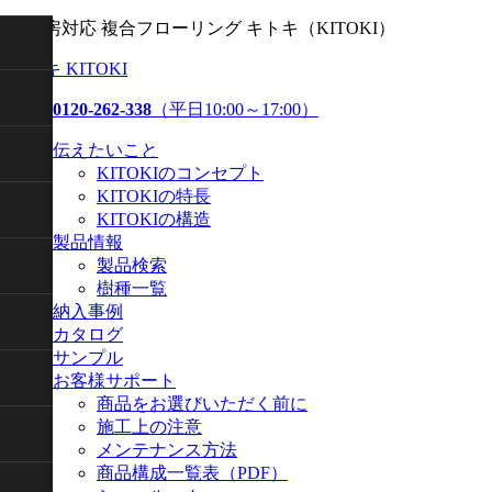
床暖房対応 複合フローリング キトキ（KITOKI）
キトキ KITOKI
0120-262-338
（平日10:00～17:00）
伝えたいこと
KITOKIのコンセプト
KITOKIの特長
KITOKIの構造
製品情報
製品検索
樹種一覧
納入事例
カタログ
サンプル
お客様サポート
商品をお選びいただく前に
施工上の注意
メンテナンス方法
商品構成一覧表（PDF）