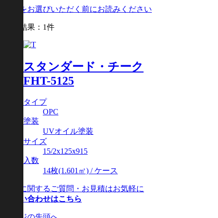
商品をお選びいただく前にお読みください
検索結果：1件
スタンダード・チーク
FHT-5125
タイプ
OPC
塗装
UVオイル塗装
サイズ
15/2x125x915
入数
14枚(1.601㎡) / ケース
製品に関するご質問・お見積はお気軽に
お問い合わせはこちら
ページの先頭へ