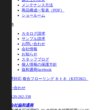
メンテナンス方法
商品構成一覧表（PDF）
ショールーム
その他
カタログ請求
サンプル請求
お問い合わせ
会社情報
お知らせ
スタッフブログ
個人情報の保護方針
協和通商facebook
床暖房対応 複合フローリング キトキ（KITOKI）
お問い合わせ
Tel.
0120-262-338
株式会社協和通商