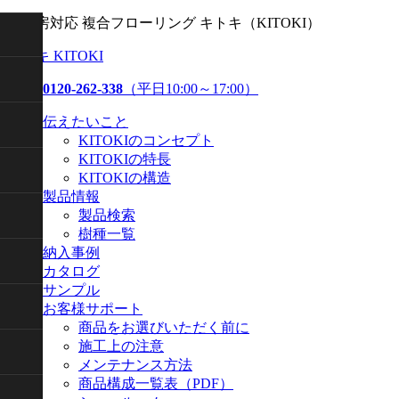
床暖房対応 複合フローリング キトキ（KITOKI）
キトキ KITOKI
0120-262-338
（平日10:00～17:00）
伝えたいこと
KITOKIのコンセプト
KITOKIの特長
KITOKIの構造
製品情報
製品検索
樹種一覧
納入事例
カタログ
サンプル
お客様サポート
商品をお選びいただく前に
施工上の注意
メンテナンス方法
商品構成一覧表（PDF）