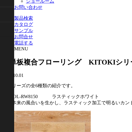
ショールーム
お問い合わせ
製品検索
カタログ
サンプル
お問合せ
電話する
MENU
厚単板複合フローリング KITOKIシリ
2018.10.01
趣シリーズの全6種類の紹介です。
FQWOL-RW8150 ラスティックホワイト
樹種本来の風合いを生かし、ラスティック加工で明るいカン