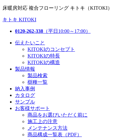
床暖房対応 複合フローリング キトキ（KITOKI）
キトキ KITOKI
0120-262-338
（平日10:00～17:00）
伝えたいこと
KITOKIのコンセプト
KITOKIの特長
KITOKIの構造
製品情報
製品検索
樹種一覧
納入事例
カタログ
サンプル
お客様サポート
商品をお選びいただく前に
施工上の注意
メンテナンス方法
商品構成一覧表（PDF）