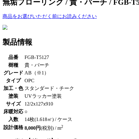
無垢フローリング / 貴・バーチ / FGB-T5
商品をお選びいただく前にお読みください
製品情報
品番
FGB-T5127
樹種
貴・バーチ
グレード
AB
（※1）
タイプ
OPC
加工・色
スタンダード・チーク
塗装
UVラッカー塗装
サイズ
12/2x127x910
床暖対応
○
入数
14枚(1.618㎡) / ケース
2
設計価格
8,000円
(税別) / m